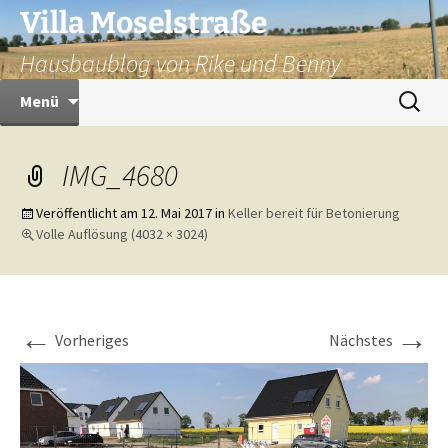
Zum
Villa Moselstraße
Inhalt
Hausbaublog von Rike und Benny
springen
Suchen
Menü
nach:
IMG_4680
Veröffentlicht am
12. Mai 2017
in
Keller bereit für Betonierung
Volle Auflösung (4032 × 3024)
←
→
Vorheriges
Nächstes