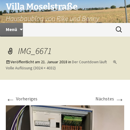
Zum
Villa Moselstraße
Inhalt
Hausbaublog von Rike und Benny
springen
Suchen
Menü
nach:
IMG_6671
Veröffentlicht am
21. Januar 2018
in
Der Countdown läuft
Volle Auflösung (3024 × 4032)
←
→
Vorheriges
Nächstes