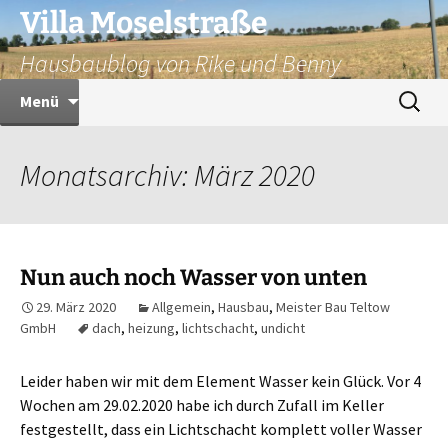
Zum
Villa Moselstraße
Inhalt
Hausbaublog von Rike und Benny
springen
Suchen
Menü
nach:
Monatsarchiv: März 2020
Nun auch noch Wasser von unten
29. März 2020
Allgemein
,
Hausbau
,
Meister Bau Teltow
GmbH
dach
,
heizung
,
lichtschacht
,
undicht
Leider haben wir mit dem Element Wasser kein Glück. Vor 4
Wochen am 29.02.2020 habe ich durch Zufall im Keller
festgestellt, dass ein Lichtschacht komplett voller Wasser