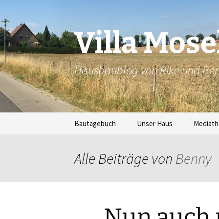
Zum
Inhalt
springen
Villa Mose
Hausbaublog von Rike und Be
Bautagebuch
Unser Haus
Mediath
Alle Beiträge von
Benny
Nun auch 