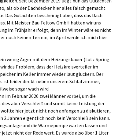
gkeiten. Seit Dezember 2019 liegt nun das Gutachten
h so, als ob der Dachdecker hier alles falsch gemacht
. Das Gutachten bescheinigt aber, dass das Dach
s. Mit Meister Bau Teltow GmbH hatten wir uns
rung im Frühjahr erfolgt, denn im Winter wäre es nicht
ber noch keinen Termin, im April werde ich mich hier
 ein wenig Ärger mit dem Heizungsbauer (Lutz Spring
wir das Problem, dass der Heizkreisverteiler im
peicher im Keller immer wieder laut gluckern. Der
s ist leider direkt neben unserem Schlafzimmer,
ilweise sogar wach wird.
 im Februar 2020 zwei Männer vorbei, um die
t dies aber Verschleiß und somit keine Leistung der
 wollte hier jetzt nicht noch anfangen zu diskutieren,
ch 2 Jahren eigentlich noch kein Verschleiß sein kann.
ftungsanlage und die Wärmepumpe warten lassen und
 jetzt nicht der Rede wert. Es wurde also über 1 Liter