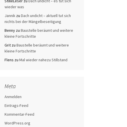
StilleLeser
zu
Dach undicht – es tut sich
wieder was
Jannik
zu
Dach undicht – aktuell tut sich
nichts bei der Mängelbeseitigung
Benny
zu
Baustelle beräumt und weitere
kleine Fortschritte
Grit
zu
Baustelle beräumt und weitere
kleine Fortschritte
Flens
zu
Mal wieder nahezu Stillstand
Meta
Anmelden
Eintrags-Feed
Kommentar-Feed
WordPress.org