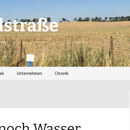
lstraße
nny
ek
Unternehmen
Chronik
noch Wasser