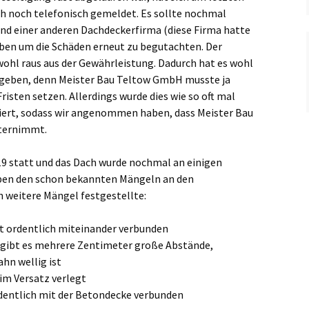
 noch telefonisch gemeldet. Es sollte nochmal
nd einer anderen Dachdeckerfirma (diese Firma hatte
ben um die Schäden erneut zu begutachten. Der
wohl raus aus der Gewährleistung. Dadurch hat es wohl
egeben, denn Meister Bau Teltow GmbH musste ja
isten setzen. Allerdings wurde dies wie so oft mal
iert, sodass wir angenommen haben, dass Meister Bau
ternimmt.
19 statt und das Dach wurde nochmal an einigen
eben den schon bekannten Mängeln an den
 weitere Mängel festgestellte:
t ordentlich miteinander verbunden
ibt es mehrere Zentimeter große Abstände,
hn wellig ist
im Versatz verlegt
rdentlich mit der Betondecke verbunden