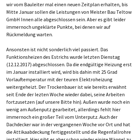
wir vom Bauleiter mal einen neuen Zeitplan erhalten, bis
Mitte Januar sollen die Leistungen von Meister Bau Teltow
GmbH Innen alle abgeschlossen sein. Aber es gibt leider
immernoch ungeklärte Punkte, bei denen wir auf
Rückmeldung warten.
Ansonsten ist nicht sonderlich viel passiert. Das
Funktionsheizen des Estrichs wurde letzten Dienstag
(12.12.2017) abgeschlossen. Da die endgültige Heizung erst
im Januar installiert wird, wird bis dahin mit 25 Grad
Vorlauftemperatur mit der teuren Elektroheizung
weitergeheizt. Der Trockenbauer ist wie bereits erwähnt
seit Ende der lezten Woche wieder dabei, seine Arbeiten
fortzusetzen (auf unsere Bitte hin). Außen wurde noch ein
wenig am Außenputz gearbeitet, allerdings fehlt hier
immernoch ein großer Teil vom Unterputz. Auch der
Dachdecker war in der vergangenen Woche vor Ort und hat
die Attikaabdeckung fertiggestellt und die Regenfallrohre
installiert. Hier gibt es aber schon wieder einige Mängel zu