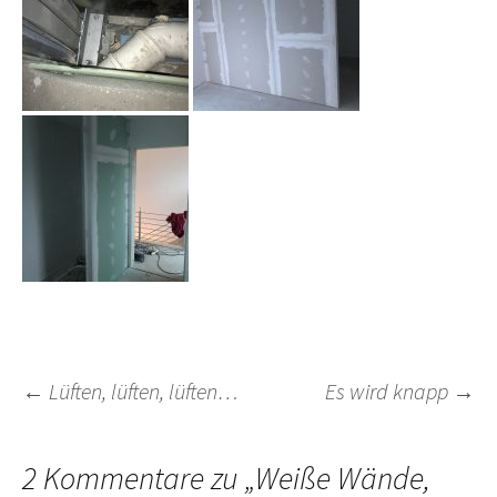
Beitragsnavigation
←
Lüften, lüften, lüften…
Es wird knapp
→
2 Kommentare zu „
Weiße Wände,