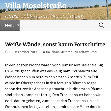
Zum
Villa Moselstraße
Inhalt
Hausbaublog von Rike und Benny
springen
Suchen
Menü
nach:
Weiße Wände, sonst kaum Fortschritte
18. Dezember 2017
Hausbau
,
Meister Bau Teltow GmbH
In der letzten Woche waren vor allem unsere Maler fleißig.
Es wurde geschliffen was das Zeug hält und nahezu alle
Wände haben nun bereits den ersten Anstrich. Zum Teil
wurde im Obergeschoss in den fertigen Räumen sogar
schon der zweite Anstrich gemacht, d.h. die ersten Räume
sind schon komplett fertig. Den Trockenbauer haben wir
noch darum gebeten, zumindest den Trockenbau in den
Wohnräumen fertigzustellen, damit unsere Maler dort in